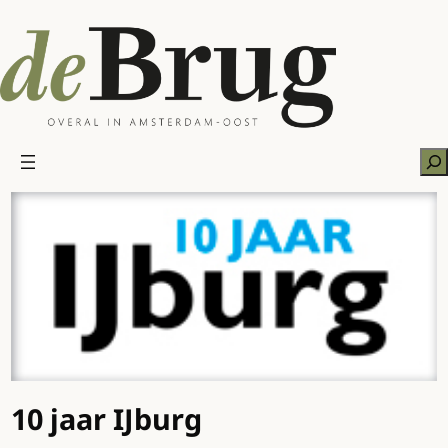
Ga
naar
de
inhoud
Zo
10 jaar IJburg