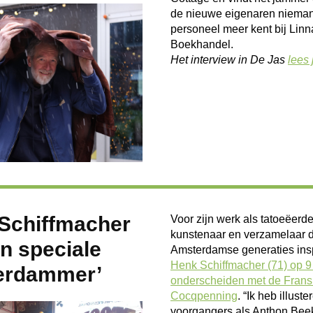
de nieuwe eigenaren nieman
personeel meer kent bij Lin
Boekhandel.
Het interview in De Jas
lees 
Schiffmacher
Voor zijn werk als tatoeëerder
kunstenaar en verzamelaar 
en speciale
Amsterdamse generaties insp
Henk Schiffmacher (71) op 9 
erdammer’
onderscheiden met de Frans
Cocqpenning
. “Ik heb illuste
voorgangers als Anthon Bee