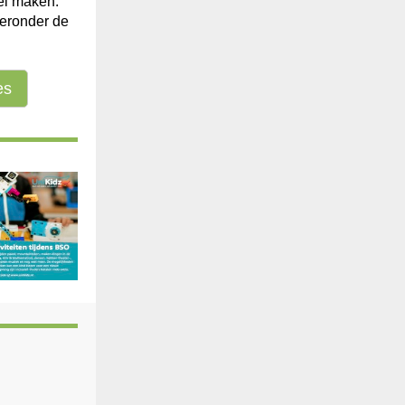
el maken.
ieronder de
es