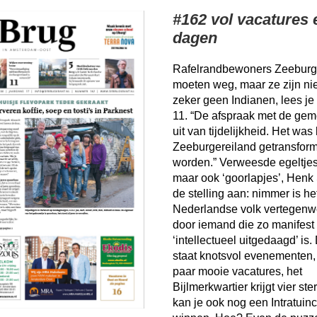
#162 vol vacatures
dagen
Rafelrandbewoners Zeeburg
moeten weg, maar ze zijn nie
zeker geen Indianen, lees je
11. “
De afspraak met de gem
uit van tijdelijkheid. Het wa
Zeeburgereiland getransfor
worden.” Verweesde egeltjes 
maar ook ‘goorlapjes’, Henk
de stelling aan: nimmer is he
Nederlandse volk vertegenw
door iemand die zo manifest
‘intellectueel uitgedaagd’ is
staat knotsvol evenementen, 
paar mooie vacatures, het
Bijlmerkwartier krijgt vier st
kan je ook nog een Intratui