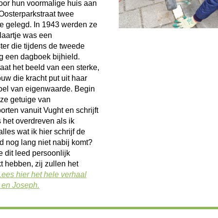
oor hun voormalige huis aan
osterparkstraat twee
ne gelegd. In 1943 werden ze
laartje was een
ter die tijdens de tweede
g een dagboek bijhield.
aat het beeld van een sterke,
w die kracht put uit haar
voel van eigenwaarde. Begin
 ze getuige van
orten vanuit Vught en schrijft
s het overdreven als ik
lles wat ik hier schrijf de
d nog lang niet nabij komt?
e dit leed persoonlijk
hebben, zij zullen het
Lees hier het hele verhaal
e en Joseph.