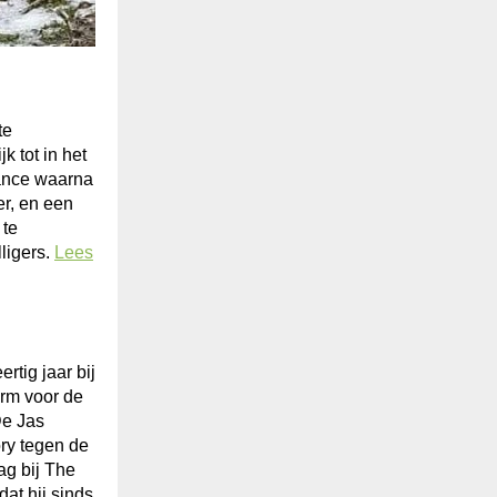
te
k tot in het
ance waarna
er, en een
 te
lligers.
Lees
rtig jaar bij
orm voor de
De Jas
ry tegen de
ag bij The
at hij sinds