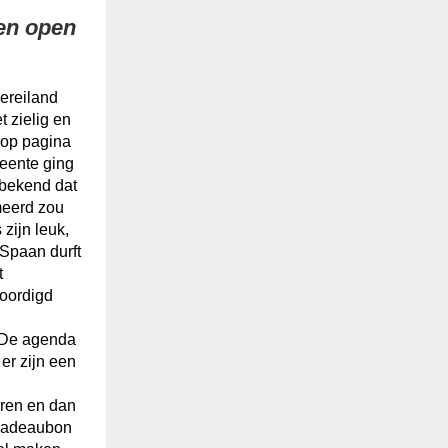
 en open
ereiland
t zielig en
 op pagina
eente ging
s bekend dat
meerd zou
zijn leuk,
 Spaan durft
t
oordigd
. De agenda
er zijn een
erren en dan
ncadeaubon