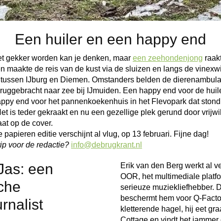
Een huiler en een happy end
et gekker worden kan je denken, maar
een zeehondenjong
raak
 maakte de reis van de kust via de sluizen en langs de vinexwij
 tussen IJburg en Diemen. Omstanders belden de dierenambul
teruggebracht naar zee bij IJmuiden. Een happy end voor de huil
appy end voor het pannenkoekenhuis in het Flevopark dat stond
Het is teder gekraakt en nu een gezellige plek gerund door vrijwi
taat op de cover.
papieren editie verschijnt al vlug, op 13 februari. Fijne dag!
ip voor de redactie?
info@debrugkrant.nl
Jas: een
Erik van den Berg werkt al vee
OOR, het multimediale platf
che
serieuze muziekliefhebber. 
beschermt hem voor Q-Facto
rnalist
kletterende hagel, hij eet gra
Cottage en vindt het jammer d