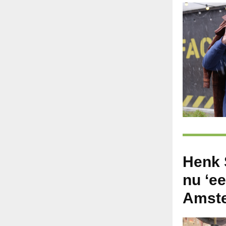
Henk 
nu ‘e
Amst