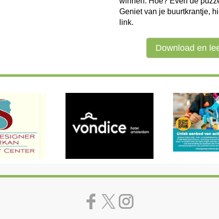
winnen. Hoe? Even de puzz
Geniet van je buurtkrantje, h
link.
Download en le