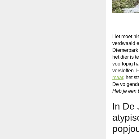
Het moet ni
verdwaald en
Diemerpark
het dier is 
voorlopig h
versloffen. 
maar
, het s
De volgende 
Heb je een t
In De 
atypis
popjou