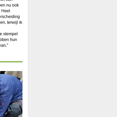
ben nu ook
 Heel
erscheiding
n, terwijl ik
e stempel
ebben hun
van.”