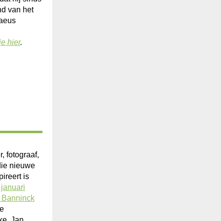
d van het
naeus
je hier
.
, fotograaf,
die nieuwe
ireert is
januari
 Banninck
re
ke, Jan