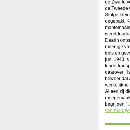
de Zwarte v
de Tweede O
Stolperstei
opgepakt. K
mantelnaais
wereldoorlo
Daarin ontst
moedige vrou
trots en ge
juni 1943 is
kindertransp
daarover: “I
beweer dat a
werkelijkhei
Alleen zij di
meegemaakt 
begrijpen.”
van Klaartj