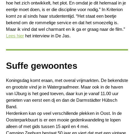
hoe het zich ontwikkelt, het plot. En omdat je dit helemaal in je
eentje moet doen, is er die discipline voor nodig.” In Kriterion
komt ze al sinds haar studententijd. “Het staat een beetje
bekend om de rommelige service en dat het smoezelig is.
Maar ik vind dat wel charmant en ik ga er graag naar de film.”
Lees hier
het interview in De Jas.
Suffe gewoontes
Koningsdag komt eraan, met overal vrijmarkten. De bekendste
en grootste vind je in Watergraafmeer. Maar ook in de haven
van IJburg is het goed toeven, daar kun je vanaf 11.00 uur
genieten van eerst een dj en dan de
Darmstädter Hübsch
Band.
Herdenken kan op veel verschillende plekken in Oost. In de
Oosterparkbuurt is er een mooie gedenkwandeling te lopen
alleen of met gids tussen 15 april en 4 mei.
Camping Zeeburg bestaat 50 jaar en viert dat met een vintage