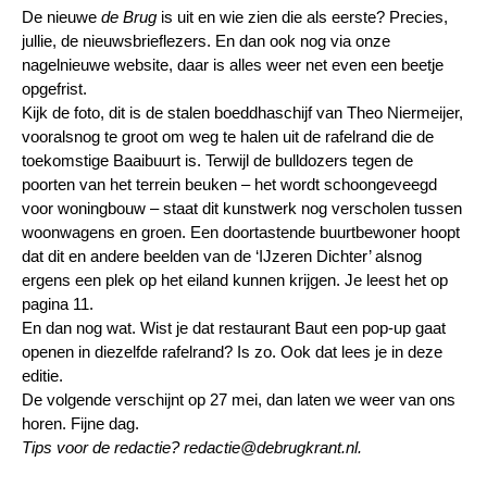
De nieuwe
de Brug
is uit en wie zien die als eerste? Precies,
jullie, de nieuwsbrieflezers. En dan ook nog via onze
nagelnieuwe website, daar is alles weer net even een beetje
opgefrist.
Kijk de foto, dit is de stalen boeddhaschijf van Theo Niermeijer,
vooralsnog te groot om weg te halen uit de rafelrand die de
toekomstige Baaibuurt is. Terwijl de bulldozers tegen de
poorten van het terrein beuken – het wordt schoongeveegd
voor woningbouw – staat dit kunstwerk nog verscholen tussen
woonwagens en groen. Een doortastende buurtbewoner hoopt
dat dit en andere beelden van de ‘IJzeren Dichter’ alsnog
ergens een plek op het eiland kunnen krijgen. Je leest het op
pagina 11.
En dan nog wat. Wist je dat restaurant Baut een pop-up gaat
openen in diezelfde rafelrand? Is zo. Ook dat lees je in deze
editie.
De volgende verschijnt op 27 mei, dan laten we weer van ons
horen. Fijne dag.
Tips voor de redactie? redactie@debrugkrant.nl.