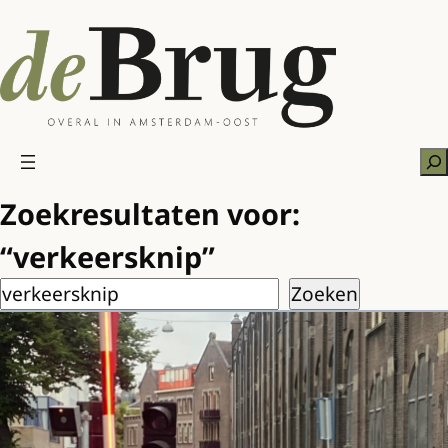
Ga
naar
de
inhoud
Zo
Zoekresultaten voor:
“verkeersknip”
Zoeken
Zoeken