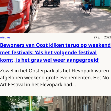
nieuws
27 juni 2023
Bewoners van Oost kijken terug op weekend
met festivals: ‘Als het volgende festival
komt, is het gras wel weer aangegroeid’
Zowel in het Oosterpark als het Flevopark waren
afgelopen weekend grote evenementen. Het No
Art Festival in het Flevopark had…