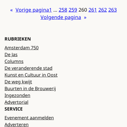
«
Vorige pagina
1
…
258
259
260
261
262
263
Volgende pagina
»
RUBRIEKEN
Amsterdam 750
De Jas
Columns
De veranderende stad
Kunst en Cultuur in Oost
De weg kwijt
Buurten in de Brouwerij
Ingezonden
Advertorial
SERVICE
Evenement aanmelden
Adverteren