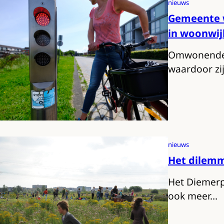
nieuws
Gemeente w
in woonwij
Omwonenden 
waardoor zi
nieuws
Het dilemm
Het Diemerpa
ook meer…