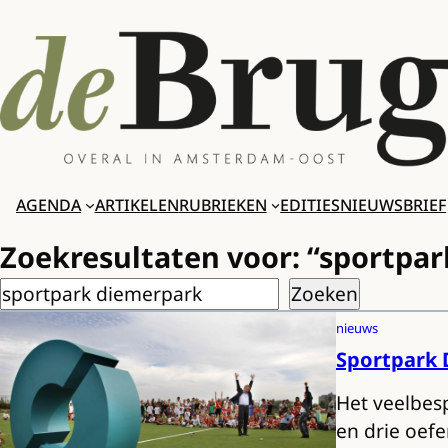
Ga
naar
de
inhoud
AGENDA
ARTIKELEN
RUBRIEKEN
EDITIES
NIEUWSBRIEF
Zoekresultaten voor: “sportpa
Zoeken
Zoeken
nieuws
Sportpark 
Het veelbes
en drie oef