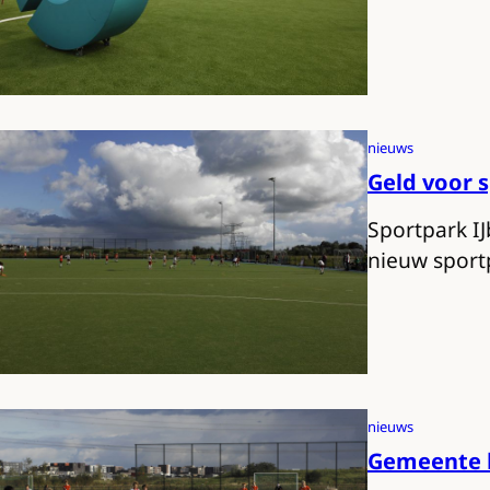
nieuws
Geld voor 
Sportpark I
nieuw spor
nieuws
Gemeente k