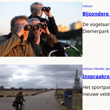
natuur
Bijzondere
De vogelaars
Diemerpark 
natuur
, 
nieuws
, 
sp
Inspraakro
Het sportpar
nieuwe vel