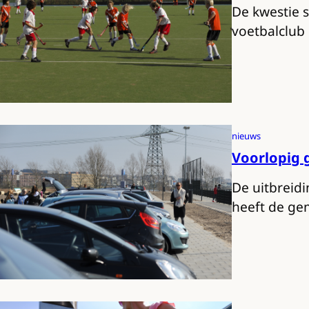
De kwestie s
voetbalclub
nieuws
Voorlopig 
De uitbreidi
heeft de g