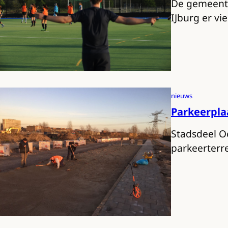
De gemeente
IJburg er vi
nieuws
Parkeerpla
Stadsdeel Oo
parkeerterr