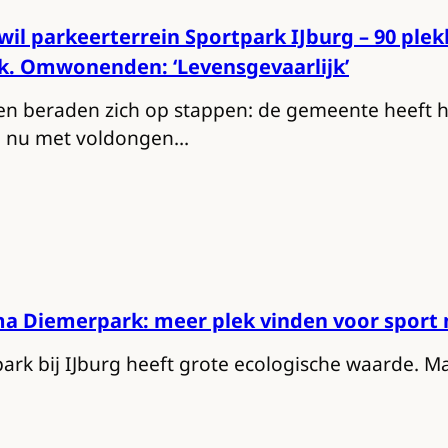
il parkeerterrein Sportpark IJburg – 90 ple
k. Omwonenden: ‘Levensgevaarlijk’
beraden zich op stappen: de gemeente heeft he
j nu met voldongen…
a Diemerpark: meer plek vinden voor sport
rk bij IJburg heeft grote ecologische waarde. Maa