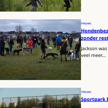
nieuws
Hondenbezi
zonder rest
Jackson was 
veel meer…
nieuws
Sportpark 