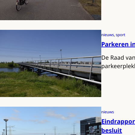
nieuws
, 
sport
Parkeren i
De Raad van
parkeerplek
nieuws
Eindrappor
besluit