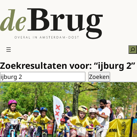
Ga
naar
de
inhoud
Zo
Zoekresultaten voor: “ijburg 2”
Zoeken
Zoeken