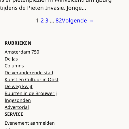
tijdens de Pieten Invasie. Jonge…
1
2
3
…
82
Volgende
»
RUBRIEKEN
Amsterdam 750
De Jas
Columns
De veranderende stad
Kunst en Cultuur in Oost
De weg kwijt
Buurten in de Brouwerij
Ingezonden
Advertorial
SERVICE
Evenement aanmelden